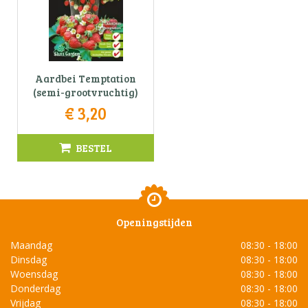
Aardbei Temptation
(semi-grootvruchtig)
€
3
,
20
BESTEL
Openingstijden
Maandag
08:30 - 18:00
Dinsdag
08:30 - 18:00
Woensdag
08:30 - 18:00
Donderdag
08:30 - 18:00
Vrijdag
08:30 - 18:00