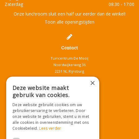
Zaterdag
08:30 - 17:00
Onze lunchroom sluit een half uur eerder dan de winkel!
Toon alle openingstijden
Contact
Tuincentrum De Mooij
Noordwijkerweg 36
2231 NL Rijnsburg
T.
071-4080959
×
E.
info@tuincentrumdemooij.nl
Deze website maakt
gebruik van cookies.
Deze website gebruikt cookies om uw
Download onze App!
gebruikerservaring te verbeteren. Door
onze website te gebruiken, stemt u in met
alle cookies in overeenstemming met ons
Cookiebeleid.
Lees verder