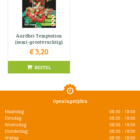
Aardbei Temptation
(semi-grootvruchtig)
€
3
,
20
BESTEL
Openingstijden
Maandag
08:30 - 18:00
Dinsdag
08:30 - 18:00
Woensdag
08:30 - 18:00
Donderdag
08:30 - 18:00
Vrijdag
08:30 - 18:00