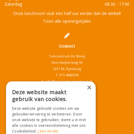
Zaterdag
08:30 - 17:00
Onze lunchroom sluit een half uur eerder dan de winkel!
Toon alle openingstijden
Contact
Tuincentrum De Mooij
Noordwijkerweg 36
2231 NL Rijnsburg
T.
071-4080959
E.
info@tuincentrumdemooij.nl
×
Deze website maakt
gebruik van cookies.
Download onze App!
Deze website gebruikt cookies om uw
gebruikerservaring te verbeteren. Door
onze website te gebruiken, stemt u in met
alle cookies in overeenstemming met ons
Cookiebeleid.
Lees verder