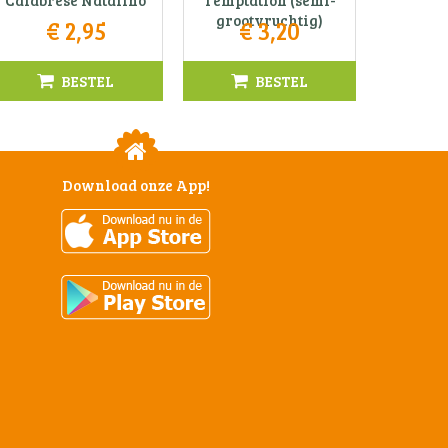
Calabrese Natalino
Temptation (semi-
grootvruchtig)
€
2
,
95
€
3
,
20
BESTEL
BESTEL
Download onze App!