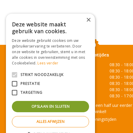
×
Deze website maakt
gebruik van cookies.
Deze website gebruikt cookies om uw
gebruikerservaring te verbeteren. Door
onze website te gebruiken, stemt u in met
Openingstijden
alle cookies in overeenstemming met ons
Cookiebeleid.
Lees verder
Maandag
08:30 - 18:0
Dinsdag
08:30 - 18:0
STRIKT NOODZAKELIJK
Woensdag
08:30 - 18:0
Donderdag
08:30 - 18:0
PRESTATIE
Vrijdag
08:30 - 18:0
TARGETING
Zaterdag
08:30 - 17:0
Onze lunchroom sluit een half uur eerder
OPSLAAN EN SLUITEN
dan de winkel!
Toon alle openingstijden
ALLES AFWIJZEN