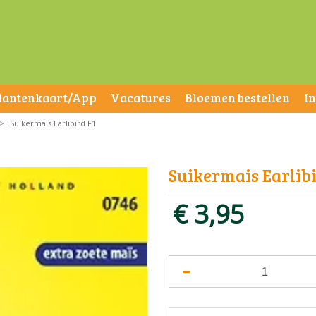
lantenkaart/App
Vacatures
Bloemen bestellen
I
>
Suikermais Earlibird F1
Suikermais Earlibi
€
3
,
95