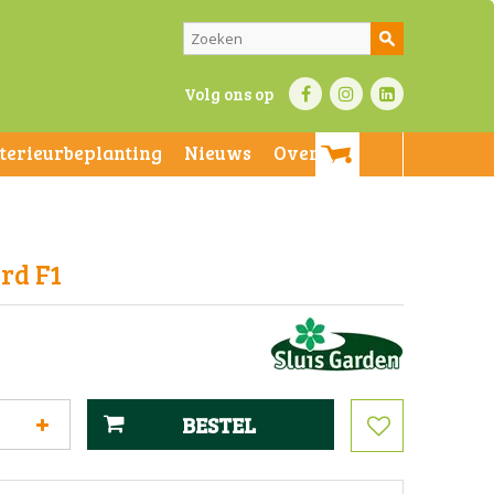
Volg ons op
nterieurbeplanting
Nieuws
Over ons
rd F1