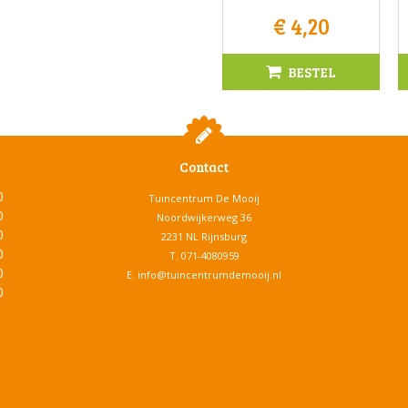
€
4
,
20
BESTEL
Contact
0
Tuincentrum De Mooij
0
Noordwijkerweg 36
0
2231 NL Rijnsburg
0
T.
071-4080959
0
E.
info@tuincentrumdemooij.nl
0