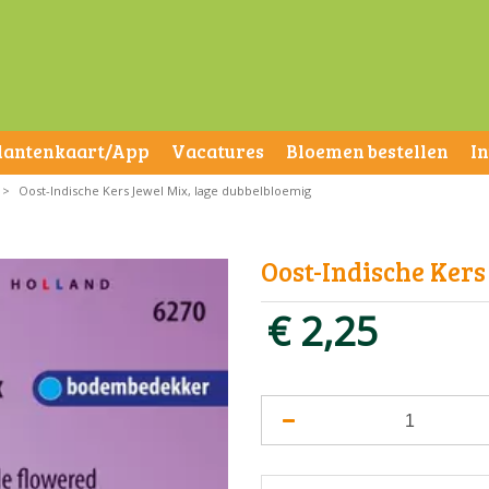
lantenkaart/App
Vacatures
Bloemen bestellen
I
>
Oost-Indische Kers Jewel Mix, lage dubbelbloemig
Oost-Indische Kers
€
2
,
25