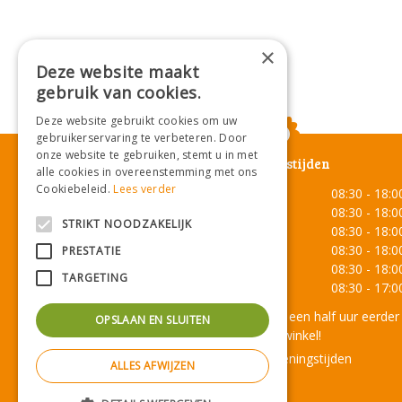
×
Deze website maakt
gebruik van cookies.
Deze website gebruikt cookies om uw
gebruikerservaring te verbeteren. Door
onze website te gebruiken, stemt u in met
Openingstijden
alle cookies in overeenstemming met ons
Cookiebeleid.
Lees verder
Maandag
08:30 - 18:0
Dinsdag
08:30 - 18:0
STRIKT NOODZAKELIJK
Woensdag
08:30 - 18:0
Donderdag
08:30 - 18:0
PRESTATIE
Vrijdag
08:30 - 18:0
TARGETING
Zaterdag
08:30 - 17:0
Onze lunchroom sluit een half uur eerder
OPSLAAN EN SLUITEN
dan de winkel!
Toon alle openingstijden
ALLES AFWIJZEN