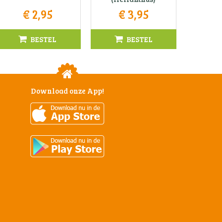
€
2
,
95
€
3
,
95
BESTEL
BESTEL
Download onze App!