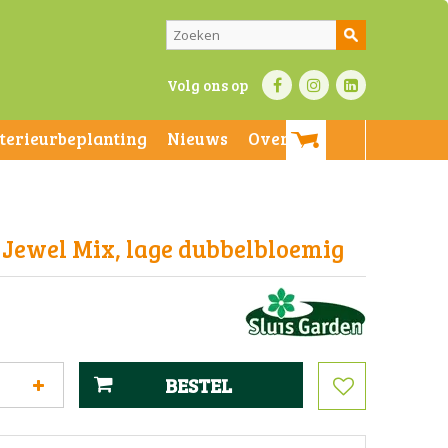
Volg ons op
nterieurbeplanting
Nieuws
Over ons
 Jewel Mix, lage dubbelbloemig