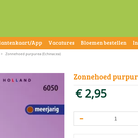
lantenkaart/App
Vacatures
Bloemen bestellen
I
>
Zonnehoed purpurea (Echinacea)
Zonnehoed purpur
€
2
,
95