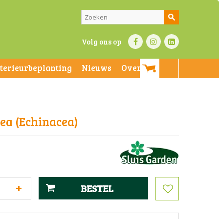
Volg ons op
nterieurbeplanting
Nieuws
Over ons
ea (Echinacea)