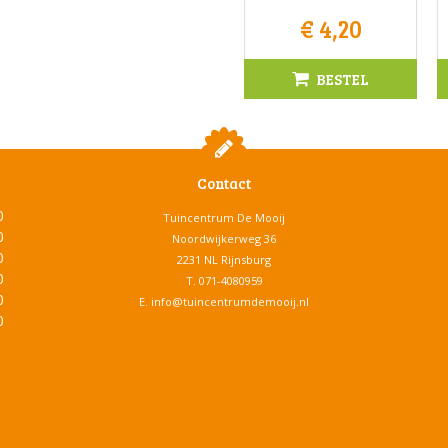
€
4
,
20
BESTEL
Contact
0
Tuincentrum De Mooij
0
Noordwijkerweg 36
0
2231 NL Rijnsburg
0
T.
071-4080959
0
E.
info@tuincentrumdemooij.nl
0