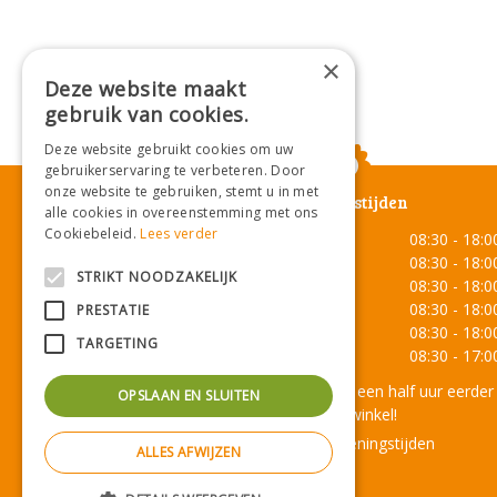
×
Deze website maakt
gebruik van cookies.
Deze website gebruikt cookies om uw
gebruikerservaring te verbeteren. Door
onze website te gebruiken, stemt u in met
Openingstijden
alle cookies in overeenstemming met ons
Cookiebeleid.
Lees verder
Maandag
08:30 - 18:0
Dinsdag
08:30 - 18:0
STRIKT NOODZAKELIJK
Woensdag
08:30 - 18:0
Donderdag
08:30 - 18:0
PRESTATIE
Vrijdag
08:30 - 18:0
TARGETING
Zaterdag
08:30 - 17:0
Onze lunchroom sluit een half uur eerder
OPSLAAN EN SLUITEN
dan de winkel!
Toon alle openingstijden
ALLES AFWIJZEN