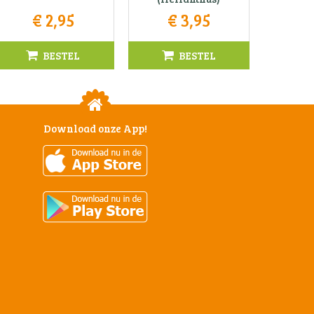
€
2
,
95
€
3
,
95
BESTEL
BESTEL
Download onze App!