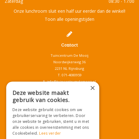
Zaterdag
08:30 - 17:00
Onze lunchroom sluit een half uur eerder dan de winkel!
Toon alle openingstijden
Contact
Tuincentrum De Mooij
Noordwijkerweg 36
2231 NL Rijnsburg
T.
071-4080959
E.
info@tuincentrumdemooij.nl
×
Deze website maakt
gebruik van cookies.
Download onze App!
Deze website gebruikt cookies om uw
gebruikerservaring te verbeteren. Door
onze website te gebruiken, stemt u in met
alle cookies in overeenstemming met ons
Cookiebeleid.
Lees verder