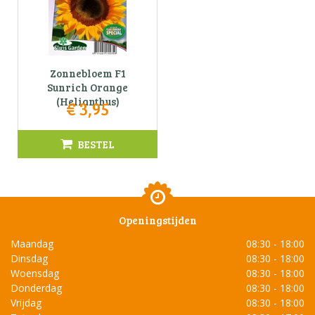
Zonnebloem F1
Sunrich Orange
(Helianthus)
€
3
,
95
BESTEL
Openingstijden
Maandag
08:30 - 18:00
Dinsdag
08:30 - 18:00
Woensdag
08:30 - 18:00
Donderdag
08:30 - 18:00
Vrijdag
08:30 - 18:00