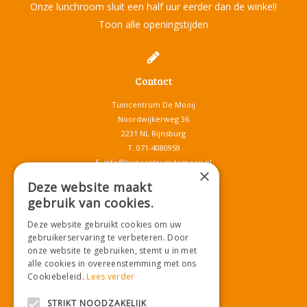
Onze lunchroom sluit een half uur eerder dan de winkel!
Toon alle openingstijden
Contact
Tuincentrum De Mooij
Noordwijkerweg 36
2231 NL Rijnsburg
T.
071-4080959
E.
info@tuincentrumdemooij.nl
×
Deze website maakt
gebruik van cookies.
Download onze App!
Deze website gebruikt cookies om uw
gebruikerservaring te verbeteren. Door
onze website te gebruiken, stemt u in met
alle cookies in overeenstemming met ons
Cookiebeleid.
Lees verder
STRIKT NOODZAKELIJK