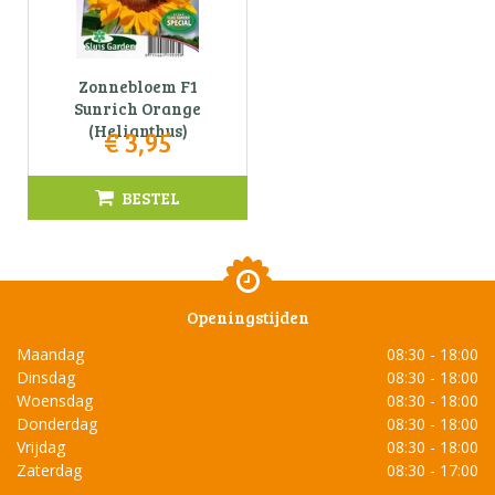
Zonnebloem F1
Sunrich Orange
(Helianthus)
€
3
,
95
BESTEL
Openingstijden
Maandag
08:30 - 18:00
Dinsdag
08:30 - 18:00
Woensdag
08:30 - 18:00
Donderdag
08:30 - 18:00
Vrijdag
08:30 - 18:00
Zaterdag
08:30 - 17:00