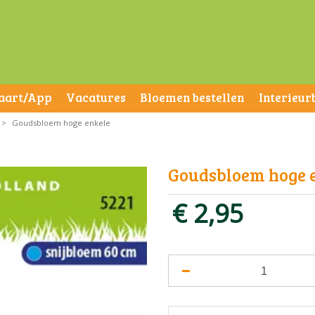
aart/App
Vacatures
Bloemen bestellen
Interieur
>
Goudsbloem hoge enkele
Goudsbloem hoge 
€
2
,
95