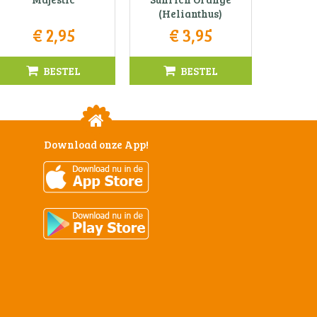
(Helianthus)
€
2
,
95
€
3
,
95
BESTEL
BESTEL
Download onze App!