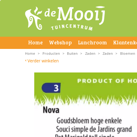
Home
Webshop
Lunchroom
Klantenk
Home
>
Producten
>
Buiten
>
Zaden
>
Zaden
>
Bloemen
Verder winkelen