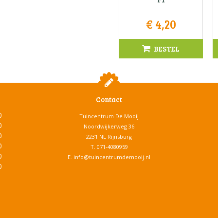
€
4
,
20
BESTEL
Contact
0
Tuincentrum De Mooij
0
Noordwijkerweg 36
0
2231 NL Rijnsburg
0
T.
071-4080959
0
E.
info@tuincentrumdemooij.nl
0