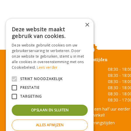
×
Deze website maakt
gebruik van cookies.
Deze website gebruikt cookies om uw
gebruikerservaring te verbeteren. Door
onze website te gebruiken, stemt u in met
Openingstijden
alle cookies in overeenstemming met ons
Cookiebeleid.
Lees verder
Maandag
08:30 - 18:0
Dinsdag
08:30 - 18:0
STRIKT NOODZAKELIJK
Woensdag
08:30 - 18:0
Donderdag
08:30 - 18:0
PRESTATIE
Vrijdag
08:30 - 18:0
TARGETING
Zaterdag
08:30 - 17:0
Onze lunchroom sluit een half uur eerder
OPSLAAN EN SLUITEN
dan de winkel!
Toon alle openingstijden
ALLES AFWIJZEN