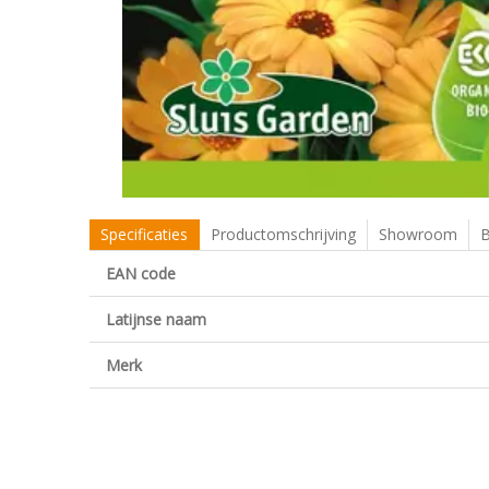
Specificaties
Productomschrijving
Showroom
B
EAN code
Latijnse naam
Merk