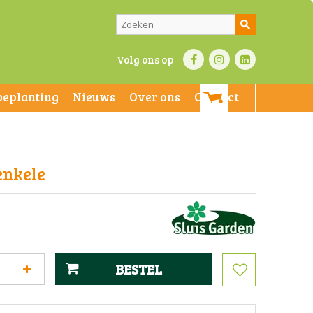
Volg ons op
beplanting
Nieuws
Over ons
Contact
enkele