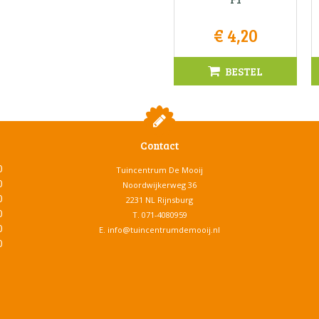
€
4
,
20
BESTEL
Contact
0
Tuincentrum De Mooij
0
Noordwijkerweg 36
0
2231 NL Rijnsburg
0
T.
071-4080959
0
E.
info@tuincentrumdemooij.nl
0