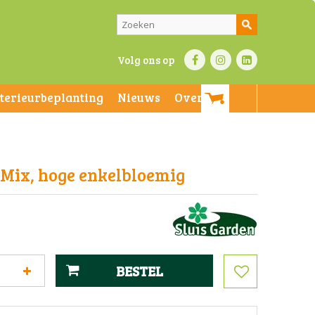
Volg ons op
nterieurbeplanting
Nieuws
Over ons
 Mix, hoge enkelbloemig