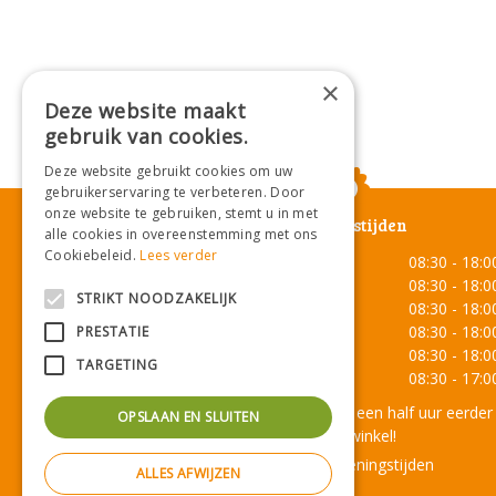
×
Deze website maakt
gebruik van cookies.
Deze website gebruikt cookies om uw
gebruikerservaring te verbeteren. Door
onze website te gebruiken, stemt u in met
Openingstijden
alle cookies in overeenstemming met ons
Cookiebeleid.
Lees verder
Maandag
08:30 - 18:0
Dinsdag
08:30 - 18:0
STRIKT NOODZAKELIJK
Woensdag
08:30 - 18:0
Donderdag
08:30 - 18:0
PRESTATIE
Vrijdag
08:30 - 18:0
TARGETING
Zaterdag
08:30 - 17:0
Onze lunchroom sluit een half uur eerder
OPSLAAN EN SLUITEN
dan de winkel!
Toon alle openingstijden
ALLES AFWIJZEN