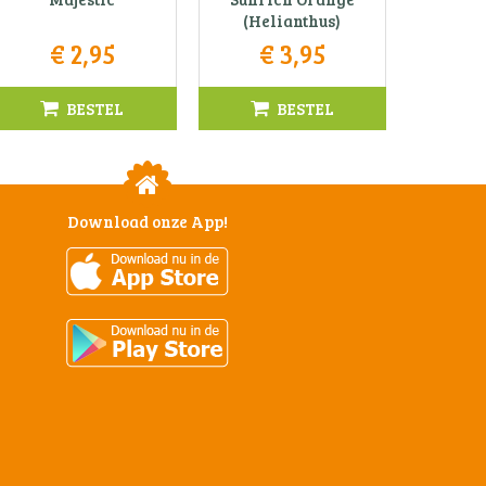
(Helianthus)
€
2
,
95
€
3
,
95
BESTEL
BESTEL
Download onze App!