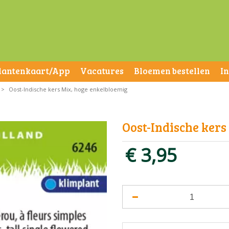
lantenkaart/App
Vacatures
Bloemen bestellen
I
>
Oost-Indische kers Mix, hoge enkelbloemig
Oost-Indische kers
€
3
,
95