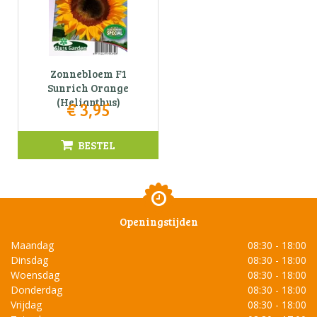
Zonnebloem F1
Sunrich Orange
(Helianthus)
€
3
,
95
BESTEL
Openingstijden
Maandag
08:30 - 18:00
Dinsdag
08:30 - 18:00
Woensdag
08:30 - 18:00
Donderdag
08:30 - 18:00
Vrijdag
08:30 - 18:00