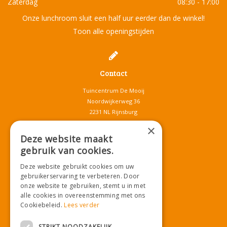
Zaterdag
08:30 - 17:00
Onze lunchroom sluit een half uur eerder dan de winkel!
Toon alle openingstijden
Contact
Tuincentrum De Mooij
Noordwijkerweg 36
2231 NL Rijnsburg
T.
071-4080959
×
E.
info@tuincentrumdemooij.nl
Deze website maakt
gebruik van cookies.
Deze website gebruikt cookies om uw
Download onze App!
gebruikerservaring te verbeteren. Door
onze website te gebruiken, stemt u in met
alle cookies in overeenstemming met ons
Cookiebeleid.
Lees verder
STRIKT NOODZAKELIJK