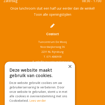
Zaterdag
08:30 - 17:00
Onze lunchroom sluit een half uur eerder dan de winkel!
Toon alle openingstijden
Contact
Tuincentrum De Mooij
Noordwijkerweg 36
2231 NL Rijnsburg
T.
071-4080959
E.
info@tuincentrumdemooij.nl
×
Deze website maakt
gebruik van cookies.
Download onze App!
Deze website gebruikt cookies om uw
gebruikerservaring te verbeteren. Door
onze website te gebruiken, stemt u in met
alle cookies in overeenstemming met ons
Cookiebeleid.
Lees verder