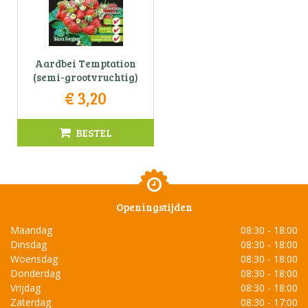
Aardbei Temptation
(semi-grootvruchtig)
€
3
,
20
BESTEL
Openingstijden
Maandag
08:30 - 18:00
Dinsdag
08:30 - 18:00
Woensdag
08:30 - 18:00
Donderdag
08:30 - 18:00
Vrijdag
08:30 - 18:00
Zaterdag
08:30 - 17:00