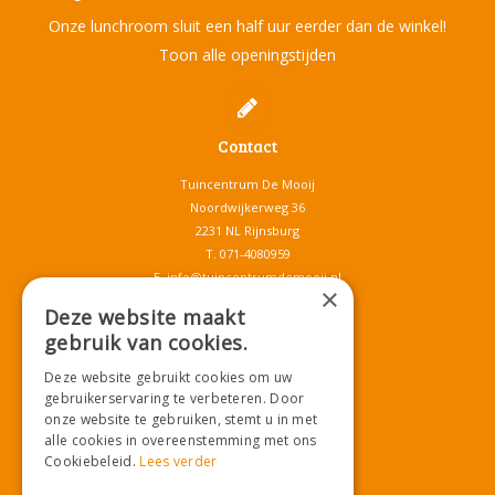
Onze lunchroom sluit een half uur eerder dan de winkel!
Toon alle openingstijden
Contact
Tuincentrum De Mooij
Noordwijkerweg 36
2231 NL Rijnsburg
T.
071-4080959
E.
info@tuincentrumdemooij.nl
×
Deze website maakt
gebruik van cookies.
Download onze App!
Deze website gebruikt cookies om uw
gebruikerservaring te verbeteren. Door
onze website te gebruiken, stemt u in met
alle cookies in overeenstemming met ons
Cookiebeleid.
Lees verder