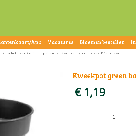
lantenkaart/App
Vacatures
Bloemen bestellen
I
n
>
Schotels en Containerpotten
>
Kweekpot green basics d11cm l zwrt
Kweekpot green ba
€
1
,
19