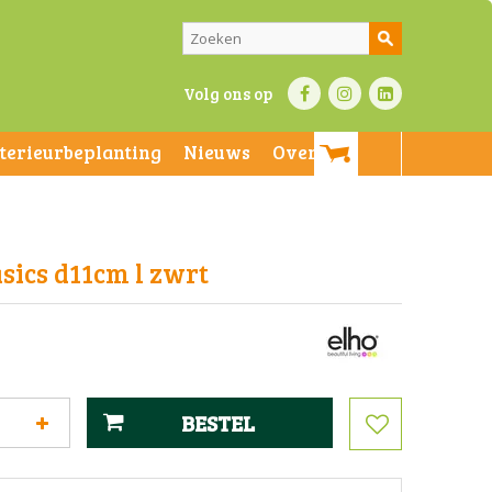
Volg ons op
nterieurbeplanting
Nieuws
Over ons
sics d11cm l zwrt