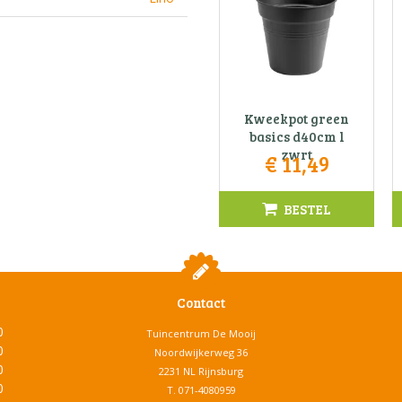
Kweekpot green
basics d40cm l
zwrt
€
11
,
49
BESTEL
Contact
0
Tuincentrum De Mooij
0
Noordwijkerweg 36
0
2231 NL Rijnsburg
0
T.
071-4080959