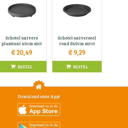
Schotel univers
Schotel universeel
planttaxi 40cm ntct
rond d40cm ntrct
€
20
,
49
€
9
,
29
BESTEL
BESTEL
Download onze App!