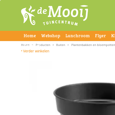
Home
Webshop
Lunchroom
Flyer
K
Home
Contact
>
Producten
>
Buiten
>
Plantenbakken en bloempotte
Verder winkelen