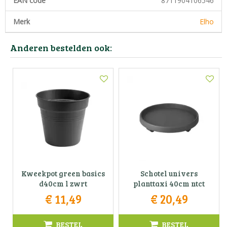
EAN code
8711904106546
Merk
Elho
Anderen bestelden ook:
Kweekpot green basics
Schotel univers
d40cm l zwrt
planttaxi 40cm ntct
€
11
,
49
€
20
,
49
BESTEL
BESTEL