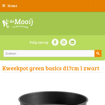
Home
Volg ons op
Kweekpot green basics d17cm l zwart