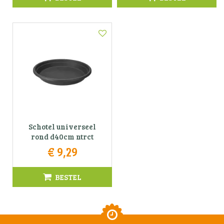
Schotel universeel
rond d40cm ntrct
€
9
,
29
BESTEL