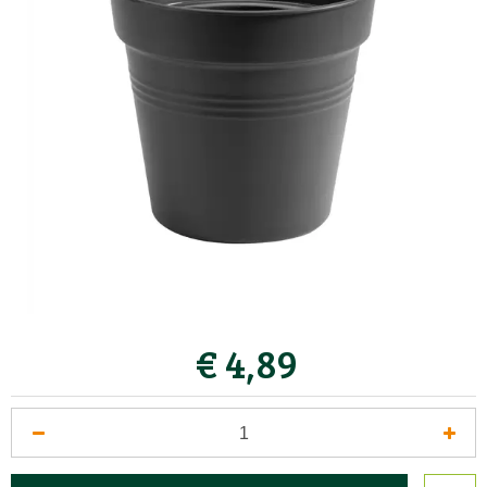
€
4
,
89