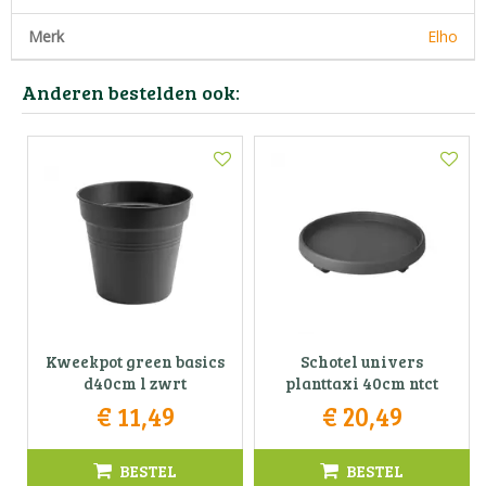
Merk
Elho
Anderen bestelden ook:
Kweekpot green basics
Schotel univers
d40cm l zwrt
planttaxi 40cm ntct
€
11
,
49
€
20
,
49
BESTEL
BESTEL