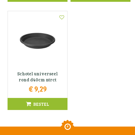
Schotel universeel
rond d40cm ntrct
€
9
,
29
BESTEL