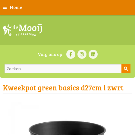
Home
Volg ons op
Kweekpot green basics d27cm l zwrt