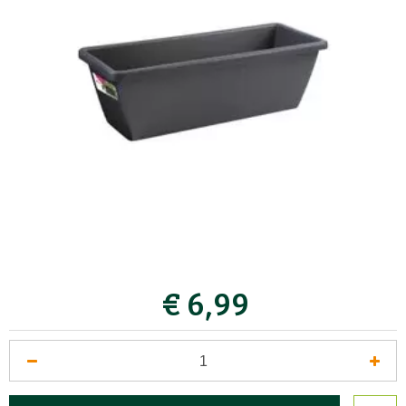
€
6
,
99