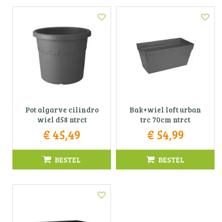
Pot algarve cilindro
Bak+wiel loft urban
wiel d58 ntrct
trc 70cm ntrct
€
45
,
49
€
54
,
99
BESTEL
BESTEL