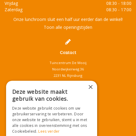
Vrijdag
08:30 - 18:00
Zaterdag
08:30 - 17:00
Onze lunchroom sluit een half uur eerder dan de winkel!
Toon alle openingstijden
Contact
Tuincentrum De Mooij
Noordwijkerweg 36
2231 NL Rijnsburg
T.
071-4080959
×
E.
info@tuincentrumdemooij.nl
Deze website maakt
gebruik van cookies.
Deze website gebruikt cookies om uw
Download onze App!
gebruikerservaring te verbeteren. Door
onze website te gebruiken, stemt u in met
alle cookies in overeenstemming met ons
Cookiebeleid.
Lees verder