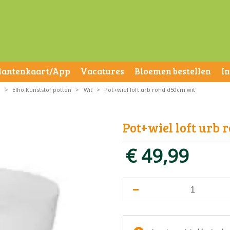
lantenkaart/App
Vacatures
Bloemen bestellen
I
n
>
Elho Kunststof potten
>
Wit
>
Pot+wiel loft urb rond d50cm wit
Pot+wiel loft urb 
€
49
,
99