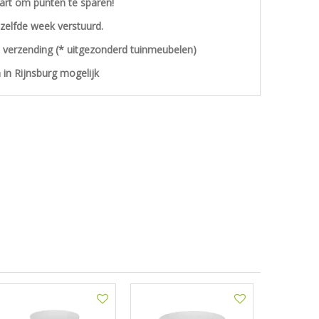
aart om punten te sparen!
ezelfde week verstuurd.
s verzending (* uitgezonderd tuinmeubelen)
 in Rijnsburg mogelijk