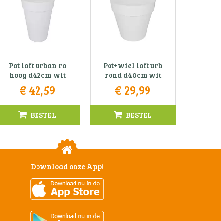
Pot loft urban ro
Pot+wiel loft urb
hoog d42cm wit
rond d40cm wit
€
42
,
59
€
29
,
99
BESTEL
BESTEL
Download onze App!