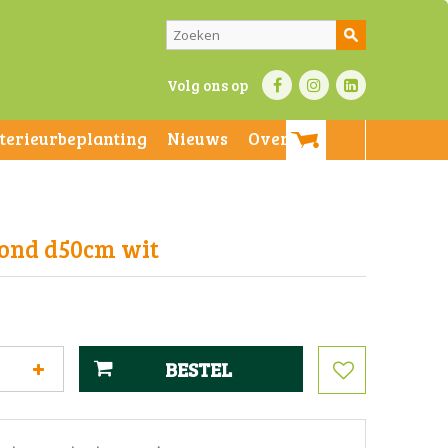
Volg ons op
nterieurbeplanting
Nieuws
Over ons
rond d50cm wit