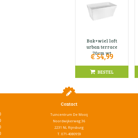
Bak+wiel loft
urban terrace
70cm wt
€
54
,
99
BESTEL
Contact
0
Tuincentrum De Mooij
0
Noordwijkerweg 36
0
2231 NL Rijnsburg
0
T.
071-4080959