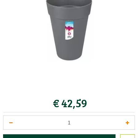
€
42
,
59