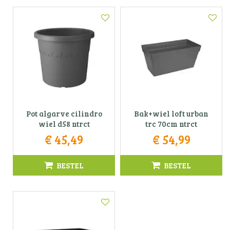
Pot algarve cilindro
Bak+wiel loft urban
wiel d58 ntrct
trc 70cm ntrct
€
45
,
49
€
54
,
99
BESTEL
BESTEL