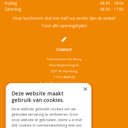
Vrijdag
08:30 - 18:00
Zaterdag
08:30 - 17:00
Onze lunchroom sluit een half uur eerder dan de winkel!
Toon alle openingstijden
Contact
Tuincentrum De Mooij
Noordwijkerweg 36
2231 NL Rijnsburg
T.
071-4080959
E.
info@tuincentrumdemooij.nl
×
Deze website maakt
gebruik van cookies.
Download onze App!
Deze website gebruikt cookies om uw
gebruikerservaring te verbeteren. Door
onze website te gebruiken, stemt u in met
alle cookies in overeenstemming met ons