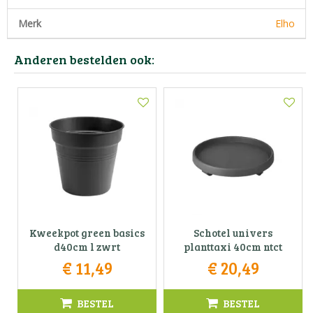
Merk
Elho
Anderen bestelden ook:
Kweekpot green basics
Schotel univers
d40cm l zwrt
planttaxi 40cm ntct
€
11
,
49
€
20
,
49
BESTEL
BESTEL