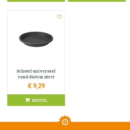
Schotel universeel
rond d40cm ntrct
€
9
,
29
BESTEL