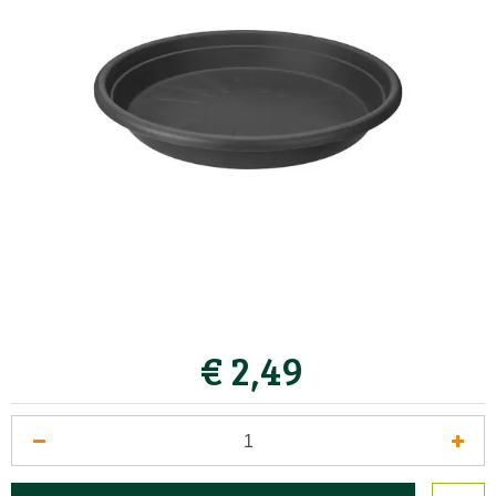
€
2
,
49