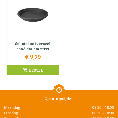
Schotel universeel
rond d40cm ntrct
€
9
,
29
BESTEL
Openingstijden
Maandag
08:30 - 18:00
Dinsdag
08:30 - 18:00