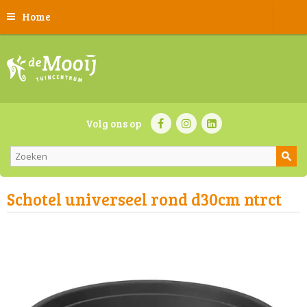
Home
Volg ons op
Schotel universeel rond d30cm ntrct