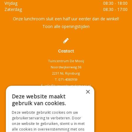
Vrijdag
08:30 - 18:00
Zaterdag
08:30 - 17:00
Onze lunchroom sluit een half uur eerder dan de winkel!
Toon alle openingstijden
Contact
Tuincentrum De Mooij
Noordwijkerweg 36
2231 NL Rijnsburg
T.
071-4080959
E.
info@tuincentrumdemooij.nl
×
Deze website maakt
gebruik van cookies.
Download onze App!
Deze website gebruikt cookies om uw
gebruikerservaring te verbeteren. Door
onze website te gebruiken, stemt u in met
alle cookies in overeenstemming met ons