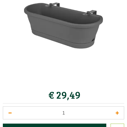
€
29
,
49