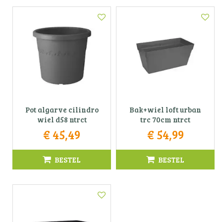
Pot algarve cilindro
Bak+wiel loft urban
wiel d58 ntrct
trc 70cm ntrct
€
45
,
49
€
54
,
99
BESTEL
BESTEL