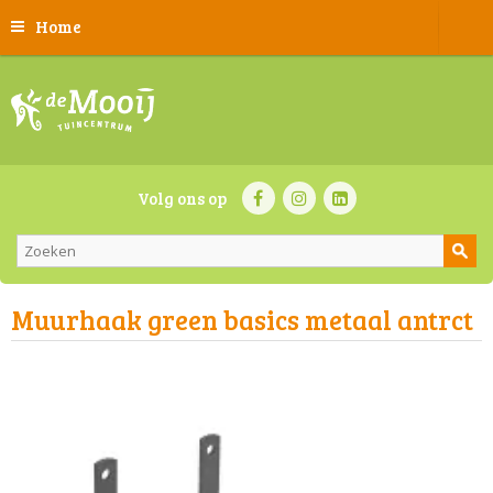
Home
Volg ons op
Muurhaak green basics metaal antrct