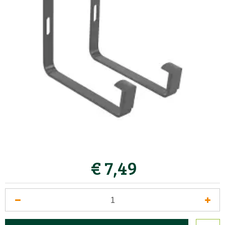
€
7
,
49