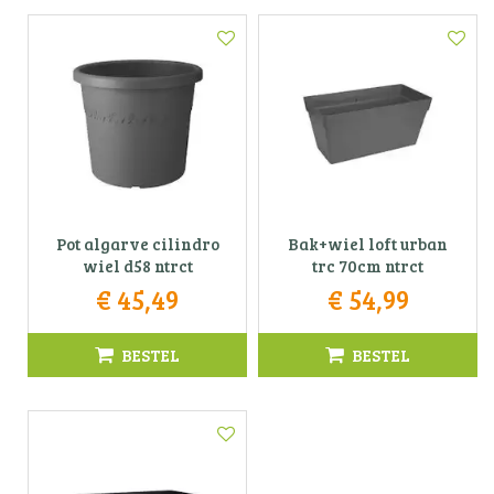
Pot algarve cilindro
Bak+wiel loft urban
wiel d58 ntrct
trc 70cm ntrct
€
45
,
49
€
54
,
99
BESTEL
BESTEL