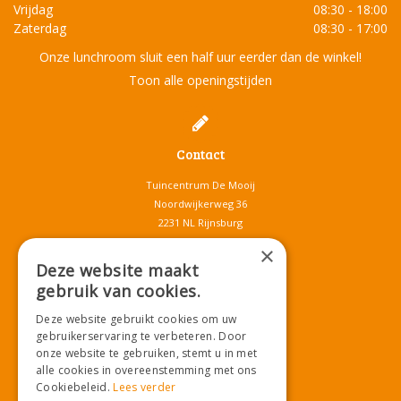
Vrijdag
08:30 - 18:00
Zaterdag
08:30 - 17:00
Onze lunchroom sluit een half uur eerder dan de winkel!
Toon alle openingstijden
Contact
Tuincentrum De Mooij
Noordwijkerweg 36
2231 NL Rijnsburg
T.
071-4080959
×
E.
info@tuincentrumdemooij.nl
Deze website maakt
gebruik van cookies.
Deze website gebruikt cookies om uw
Download onze App!
gebruikerservaring te verbeteren. Door
onze website te gebruiken, stemt u in met
alle cookies in overeenstemming met ons
Cookiebeleid.
Lees verder