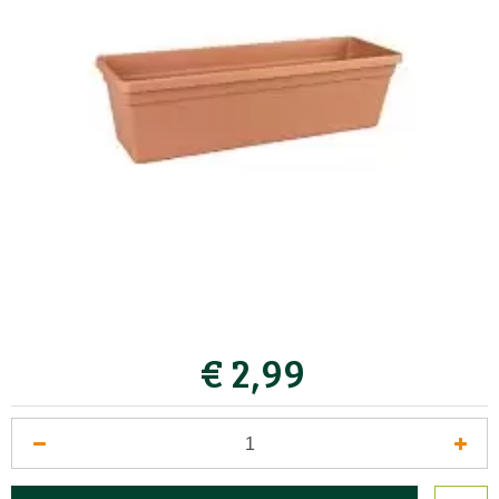
€
2
,
99