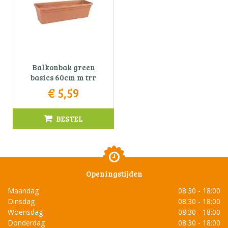
Balkonbak green
basics 60cm m trr
€
5
,
59
BESTEL
Openingstijden
Maandag
08:30 - 18:00
Dinsdag
08:30 - 18:00
Woensdag
08:30 - 18:00
Donderdag
08:30 - 18:00