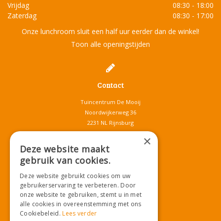
Vrijdag
08:30 - 18:00
Zaterdag
08:30 - 17:00
Onze lunchroom sluit een half uur eerder dan de winkel!
Toon alle openingstijden
Contact
Tuincentrum De Mooij
Noordwijkerweg 36
2231 NL Rijnsburg
T.
071-4080959
×
E.
info@tuincentrumdemooij.nl
Deze website maakt
gebruik van cookies.
Deze website gebruikt cookies om uw
Download onze App!
gebruikerservaring te verbeteren. Door
onze website te gebruiken, stemt u in met
alle cookies in overeenstemming met ons
Cookiebeleid.
Lees verder