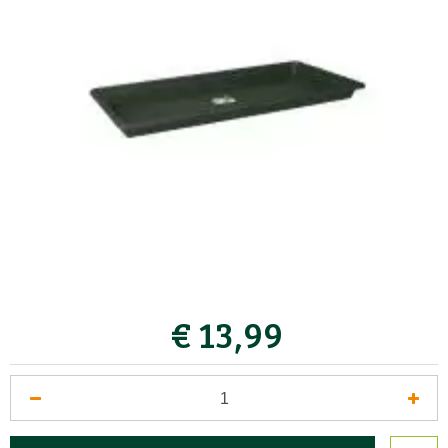
€
13
,
99