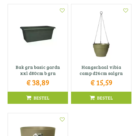
Bak grn basic gardn
Hangschaal vibia
xxl d80cm b grn
camp d26cm salgrn
€
38
,
89
€
15
,
59
BESTEL
BESTEL