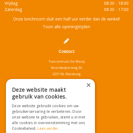
Vrijdag
08:30 - 18:00
Zaterdag
08:30 - 17:00
Onze lunchroom sluit een half uur eerder dan de winkel!
Toon alle openingstijden
Contact
Tuincentrum De Mooij
Noordwijkerweg 36
2231 NL Rijnsburg
T.
071-4080959
×
E.
info@tuincentrumdemooij.nl
Deze website maakt
gebruik van cookies.
Deze website gebruikt cookies om uw
Download onze App!
gebruikerservaring te verbeteren. Door
onze website te gebruiken, stemt u in met
alle cookies in overeenstemming met ons
Cookiebeleid.
Lees verder