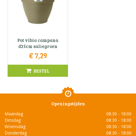
Pot vibia campana
d25cm saliegroen
€
7
,
29
BESTEL
Openingstijden
Maandag
08:30 - 18:00
Dinsdag
08:30 - 18:00
Woensdag
08:30 - 18:00
Donderdag
08:30 - 18:00