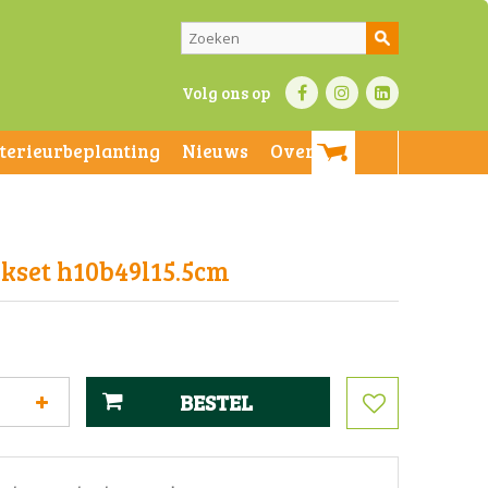
Volg ons op
nterieurbeplanting
Nieuws
Over ons
kset h10b49l15.5cm