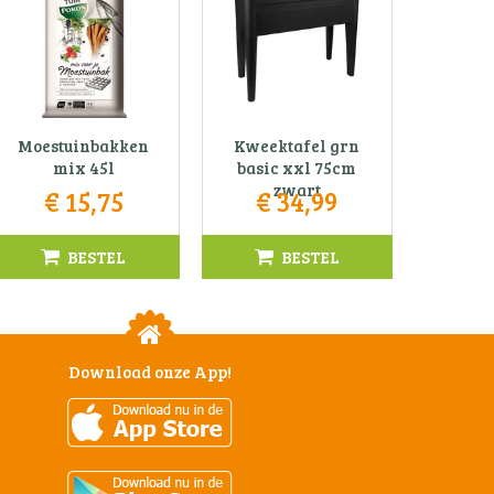
Moestuinbakken
Kweektafel grn
mix 45l
basic xxl 75cm
zwart
€
15
,
75
€
34
,
99
BESTEL
BESTEL
Download onze App!