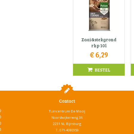
Zaai&stekgrond
rhp 10l
€
6
,
29
BESTEL
Contact
0
Tuincentrum De Mooij
0
Noordwijkerweg 36
0
2231 NL Rijnsburg
0
T.
071-4080959