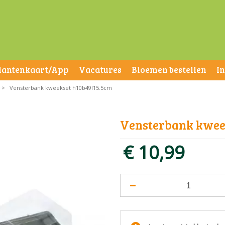
lantenkaart/App
Vacatures
Bloemen bestellen
I
>
Vensterbank kweekset h10b49l15.5cm
Vensterbank kwee
€
10
,
99