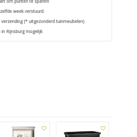
aart om punten te sparen!
ezelfde week verstuurd.
s verzending (* uitgezonderd tuinmeubelen)
 in Rijnsburg mogelijk