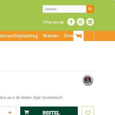
Volg ons op
nterieurbeplanting
Nieuws
Over ons
 doe ze in de Weber Style Groentekorf.