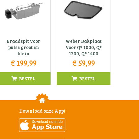
Braadspit voor
Weber Bakplaat
pulse groot en
Voor Q® 1000, Q®
klein
1200, Q® 1400
€
199
,
99
€
59
,
99
BESTEL
BESTEL
Download onze App!