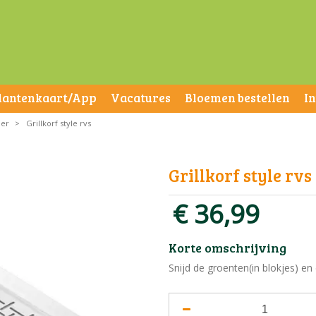
lantenkaart/App
Vacatures
Bloemen bestellen
I
ber
>
Grillkorf style rvs
Grillkorf style rvs
€
36
,
99
Korte omschrijving
Snijd de groenten(in blokjes) en