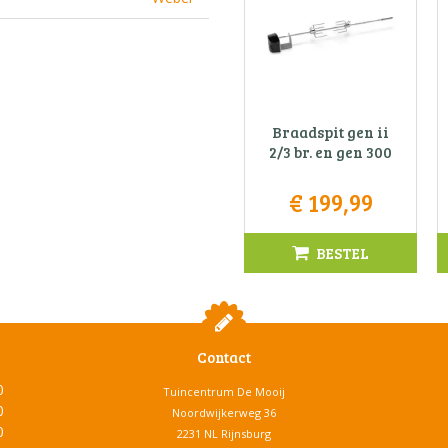
Braadspit gen ii
2/3 br. en gen 300
€
199
,
99
BESTEL
Contact
0
Tuincentrum De Mooij
0
Noordwijkerweg 36
0
2231 NL Rijnsburg