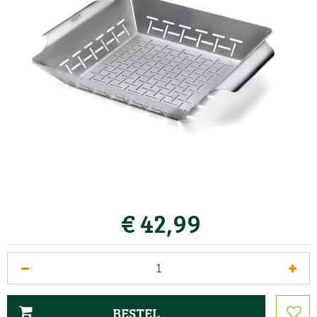
€
42
,
99