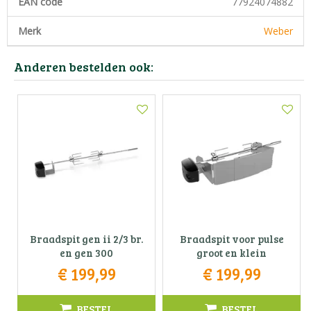
EAN code
77924074882
Merk
Weber
Anderen bestelden ook:
Braadspit gen ii 2/3 br.
Braadspit voor pulse
en gen 300
groot en klein
€
199
,
99
€
199
,
99
BESTEL
BESTEL