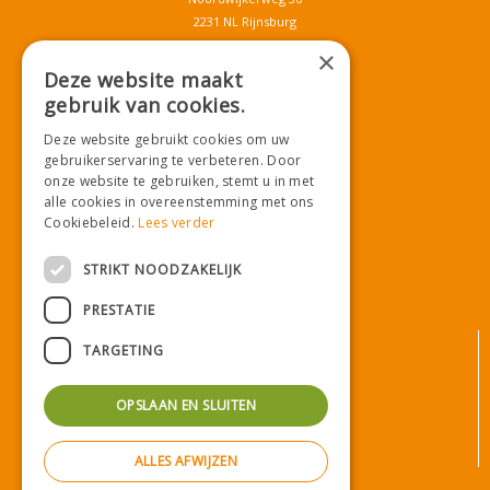
2231 NL Rijnsburg
T.
071-4080959
×
E.
info@tuincentrumdemooij.nl
Deze website maakt
gebruik van cookies.
Deze website gebruikt cookies om uw
Download onze App!
gebruikerservaring te verbeteren. Door
onze website te gebruiken, stemt u in met
alle cookies in overeenstemming met ons
Cookiebeleid.
Lees verder
STRIKT NOODZAKELIJK
PRESTATIE
© Tuincentrum De Mooij
TARGETING
Algemene voorwaarden
Privacy statement
OPSLAAN EN SLUITEN
Bezorginformatie
Betaalinformatie
ALLES AFWIJZEN
Privacy policy