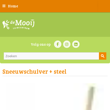
Home
Volg ons op
Sneeuwschuiver + steel