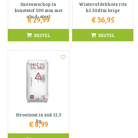
Sneeuwschop in
Winterafdekhoes rits
kunststof 500 mm met
h2.50d2m beige
alu d- steel
€
29
,
99
€
36
,
95
BESTEL
BESTEL
Strooizout in zak 12,5
kg
€
8
,
99