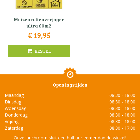
Muizenrattenverjager
ultra 60m2
€
19
,
95
BESTEL
Openingstijden
Maandag
08:30 - 18:00
Dinsdag
08:30 - 18:00
Woensdag
08:30 - 18:00
Donderdag
08:30 - 18:00
Vrijdag
08:30 - 18:00
Zaterdag
08:30 - 17:00
Onze lunchroom sluit een half uur eerder dan de winkel!