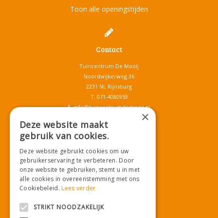
Toon alle openingstijden
Contact
Tuincentrum De Mooij
Noordwijkerweg 36
2231 NL Rijnsburg
T.
071-4080959
E.
info@tuincentrumdemooij.nl
×
Deze website maakt
gebruik van cookies.
Download onze App!
Deze website gebruikt cookies om uw
gebruikerservaring te verbeteren. Door
onze website te gebruiken, stemt u in met
alle cookies in overeenstemming met ons
Cookiebeleid.
Lees verder
STRIKT NOODZAKELIJK