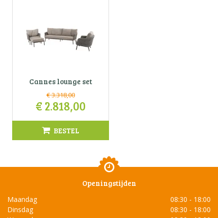
Cannes lounge set
€
3.318
,
00
€
2.818
,
00
BESTEL
Openingstijden
Maandag
08:30 - 18:00
Dinsdag
08:30 - 18:00