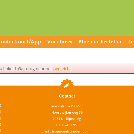
lantenkaart/App
Vacatures
Bloemen bestellen
I
schakeld. Ga terug naar het
overzicht
.
Contact
0
Tuincentrum De Mooij
0
Noordwijkerweg 36
0
2231 NL Rijnsburg
0
T.
071-4080959
0
E.
info@tuincentrumdemooij.nl