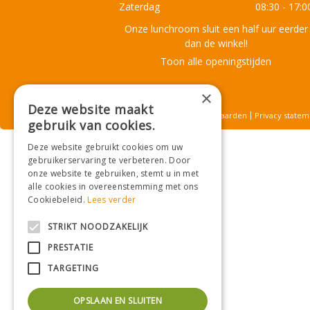
Zaterdag
08:30 - 17:0
Onze lunchroom sluit een half uur eerder
dan de winkel!
Toon alle openingstijden
×
Deze website maakt
© Tuincentrum De Mooij
Algemene voorwaarden
Privacy statem
gebruik van cookies.
Deze website gebruikt cookies om uw
gebruikerservaring te verbeteren. Door
onze website te gebruiken, stemt u in met
alle cookies in overeenstemming met ons
Cookiebeleid.
Lees verder
STRIKT NOODZAKELIJK
PRESTATIE
TARGETING
OPSLAAN EN SLUITEN