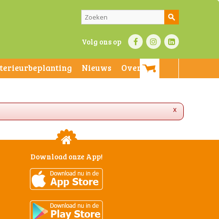
Volg ons op
nterieurbeplanting
Nieuws
Over ons
x
Download onze App!