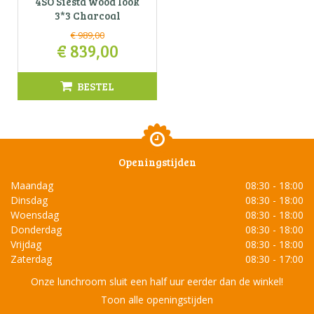
4SO Siesta wood look
3*3 Charcoal
€
989
,
00
€
839
,
00
BESTEL
Openingstijden
Maandag
08:30 - 18:00
Dinsdag
08:30 - 18:00
Woensdag
08:30 - 18:00
Donderdag
08:30 - 18:00
Vrijdag
08:30 - 18:00
Zaterdag
08:30 - 17:00
Onze lunchroom sluit een half uur eerder dan de winkel!
Toon alle openingstijden