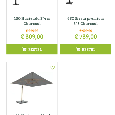
4SO Hacienda 3*4 m
4SO Siesta premium
Charcoal
3*3 Charcoal
€
949
,
00
€
929
,
00
€
809
,
00
€
789
,
00
BESTEL
BESTEL