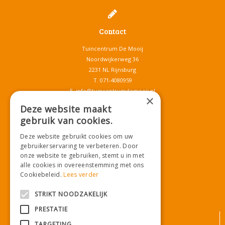
Contact
Tuincentrum De Mooij
Noordwijkerweg 36
2231 NL Rijnsburg
T.
071-4080959
E.
info@tuincentrumdemooij.nl
×
Deze website maakt
gebruik van cookies.
Download onze App!
Deze website gebruikt cookies om uw
gebruikerservaring te verbeteren. Door
onze website te gebruiken, stemt u in met
alle cookies in overeenstemming met ons
Cookiebeleid.
Lees verder
STRIKT NOODZAKELIJK
PRESTATIE
© Tuincentrum De Mooij
TARGETING