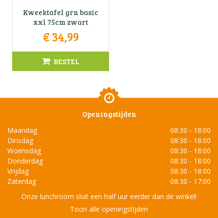
Kweektafel grn basic
xxl 75cm zwart
€
34
,
99
BESTEL
Openingstijden
Maandag
08:30 - 18:00
Dinsdag
08:30 - 18:00
Woensdag
08:30 - 18:00
Donderdag
08:30 - 18:00
Vrijdag
08:30 - 18:00
Zaterdag
08:30 - 17:00
Onze lunchroom sluit een half uur eerder dan de winkel!
Toon alle openingstijden