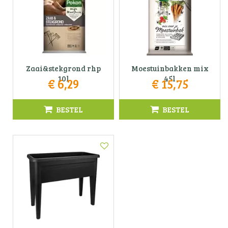
Zaai&stekgrond rhp
Moestuinbakken mix
10l
45l
€
6
,
29
€
15
,
75
BESTEL
BESTEL