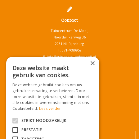
Contact
Tuincentrum De Mooij
Noordwijkerweg 36
2231 NL Rijnsburg
T.
071-4080959
E.
info@tuincentrumdemooij.nl
×
Deze website maakt
gebruik van cookies.
Download onze App!
Deze website gebruikt cookies om uw
gebruikerservaring te verbeteren. Door
onze website te gebruiken, stemt u in met
alle cookies in overeenstemming met ons
Cookiebeleid.
Lees verder
STRIKT NOODZAKELIJK
PRESTATIE
© Tuincentrum De Mooij