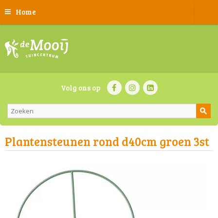
Home
Volg ons op
Plantensteunen rond d40cm groen 3st