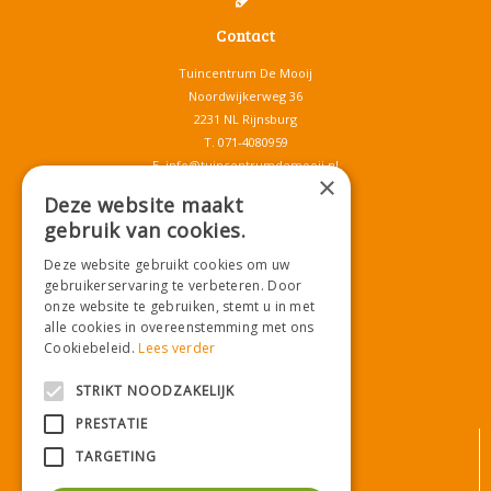
Contact
Tuincentrum De Mooij
Noordwijkerweg 36
2231 NL Rijnsburg
T.
071-4080959
E.
info@tuincentrumdemooij.nl
×
Deze website maakt
gebruik van cookies.
Download onze App!
Deze website gebruikt cookies om uw
gebruikerservaring te verbeteren. Door
onze website te gebruiken, stemt u in met
alle cookies in overeenstemming met ons
Cookiebeleid.
Lees verder
STRIKT NOODZAKELIJK
PRESTATIE
© Tuincentrum De Mooij
TARGETING
Algemene voorwaarden