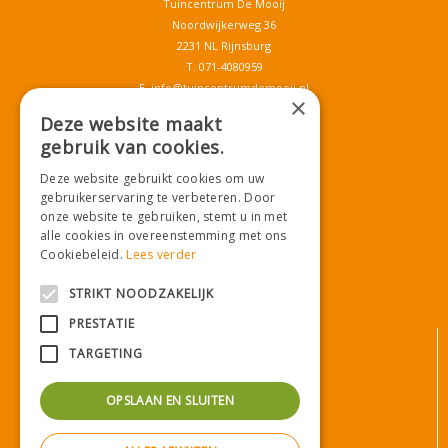
Tuincentrum De Mooij
Noordwijkerweg 36
2231 NL Rijnsburg
T.
071-4080959
E.
info@tuincentrumdemooij.nl
×
Deze website maakt
gebruik van cookies.
Download onze App!
Deze website gebruikt cookies om uw
gebruikerservaring te verbeteren. Door
onze website te gebruiken, stemt u in met
alle cookies in overeenstemming met ons
Cookiebeleid.
Lees verder
STRIKT NOODZAKELIJK
PRESTATIE
© Tuincentrum De Mooij
TARGETING
Algemene voorwaarden
Privacy statement
OPSLAAN EN SLUITEN
Bezorginformatie
Betaalinformatie