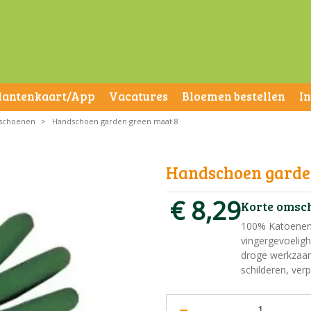
lantenkaart/App
Vacatures
Bloemen bestellen
I
schoenen
>
Handschoen garden green maat 8
Handschoen garde
€
8
,
29
Korte omsc
100% Katoenen 
vingergevoeligh
droge werkzaam
schilderen, ver