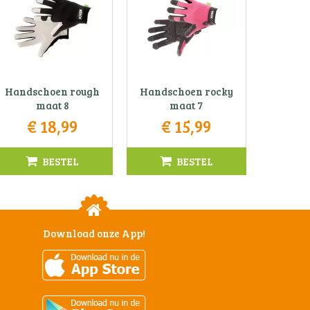
Handschoen rough
Handschoen rocky
maat 8
maat 7
€
18
,
99
€
15
,
99
BESTEL
BESTEL
Download onze App!