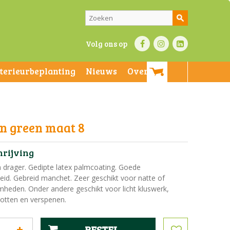
Volg ons op
nterieurbeplanting
Nieuws
Over ons
n green maat 8
hrijving
drager. Gedipte latex palmcoating. Goede
eid. Gebreid manchet. Zeer geschikt voor natte of
heden. Onder andere geschikt voor licht kluswerk,
potten en verspenen.