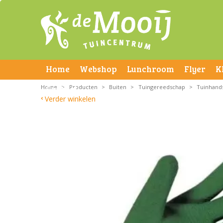
Home
Webshop
Lunchroom
Flyer
K
Home
Contact
>
Producten
>
Buiten
>
Tuingereedschap
>
Tuinhand
Verder winkelen