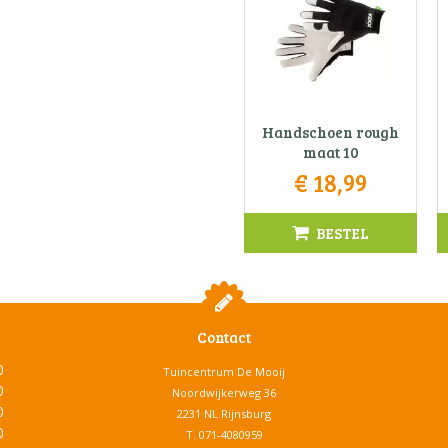
Handschoen rough
maat 10
€
18
,
99
BESTEL
Contact
0
Tuincentrum De Mooij
0
Noordwijkerweg 36
0
2231 NL Rijnsburg
0
T.
071-4080959