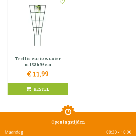
Trellis vario waaier
m l38h95cm
€
11
,
99
BESTEL
Openingstijden
Maandag
08:30 - 18:00