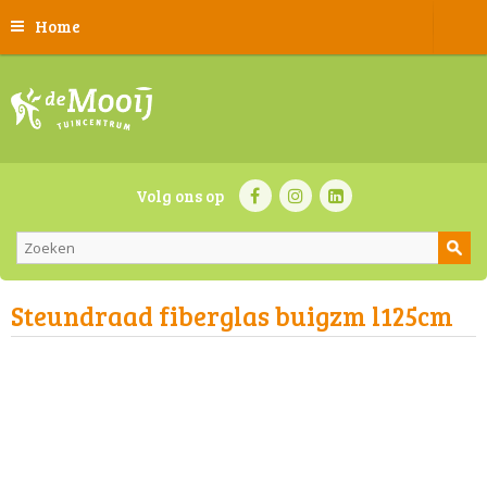
Home
Volg ons op
Steundraad fiberglas buigzm l125cm