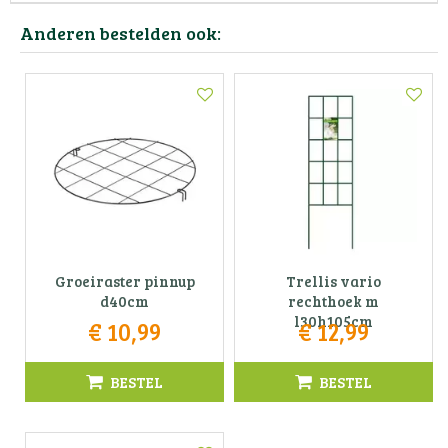
Anderen bestelden ook:
Groeiraster pinnup
Trellis vario
d40cm
rechthoek m
l30h105cm
€
10
,
99
€
12
,
99
BESTEL
BESTEL