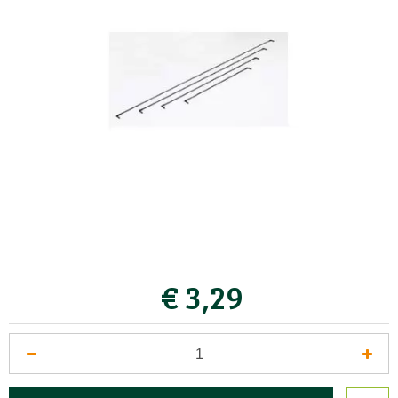
€
3
,
29