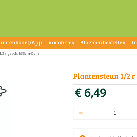
lantenkaart/App
Vacatures
Bloemen bestellen
I
1/2 r gesch. h35cm40cm
Plantensteun 1/2 
€
6
,
49