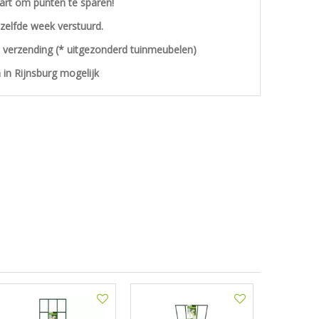
aart om punten te sparen!
ezelfde week verstuurd.
s verzending (* uitgezonderd tuinmeubelen)
 in Rijnsburg mogelijk