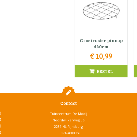
Groeiraster pinnup
d40cm
€
10
,
99
BESTEL
Contact
0
Tuincentrum De Mooij
0
Noordwijkerweg 36
0
2231 NL Rijnsburg
0
T.
071-4080959