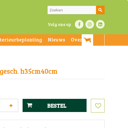
Volg ons op
nterieurbeplanting
Nieuws
Over ons
r gesch. h35cm40cm