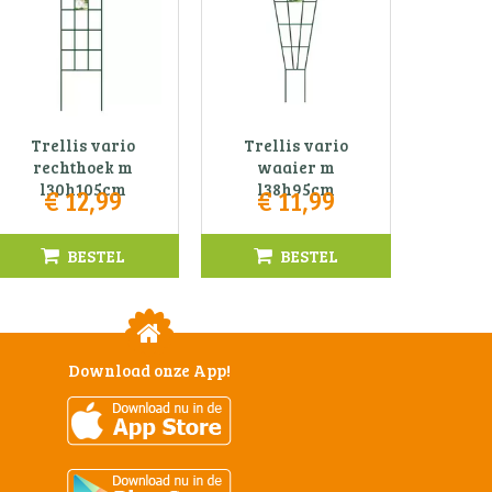
Trellis vario
Trellis vario
rechthoek m
waaier m
l30h105cm
l38h95cm
€
12
,
99
€
11
,
99
BESTEL
BESTEL
Download onze App!