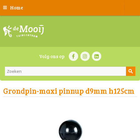
Home
Volg ons op
Grondpin-maxi pinnup d9mm h125cm