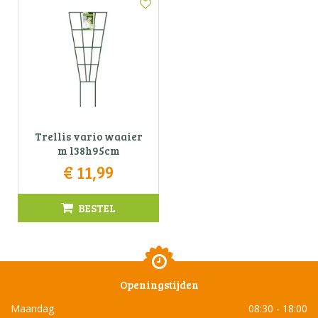
Trellis vario waaier
m l38h95cm
€
11
,
99
BESTEL
Openingstijden
Maandag
08:30 - 18:00