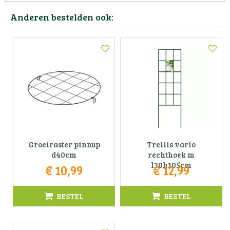
Anderen bestelden ook:
Groeiraster pinnup
Trellis vario
d40cm
rechthoek m
l30h105cm
€
10
,
99
€
12
,
99
BESTEL
BESTEL