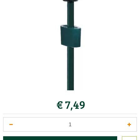
€
7
,
49