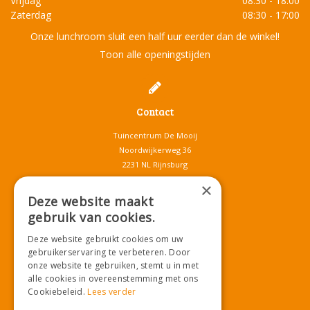
Vrijdag
08:30 - 18:00
Zaterdag
08:30 - 17:00
Onze lunchroom sluit een half uur eerder dan de winkel!
Toon alle openingstijden
Contact
Tuincentrum De Mooij
Noordwijkerweg 36
2231 NL Rijnsburg
T.
071-4080959
×
E.
info@tuincentrumdemooij.nl
Deze website maakt
gebruik van cookies.
Deze website gebruikt cookies om uw
Download onze App!
gebruikerservaring te verbeteren. Door
onze website te gebruiken, stemt u in met
alle cookies in overeenstemming met ons
Cookiebeleid.
Lees verder