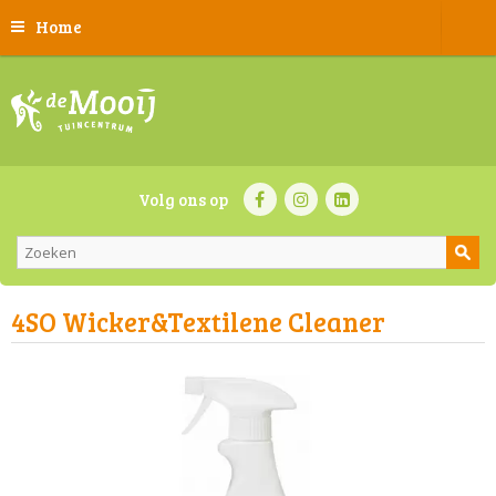
Home
Volg ons op
4SO Wicker&Textilene Cleaner