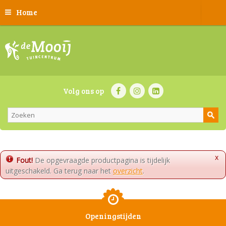
Home
Volg ons op
x
Fout!
De opgevraagde productpagina is tijdelijk
uitgeschakeld. Ga terug naar het
overzicht
.
Openingstijden