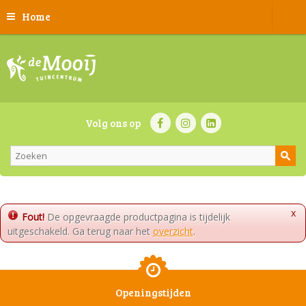
Home
Volg ons op
x
Fout!
De opgevraagde productpagina is tijdelijk
uitgeschakeld. Ga terug naar het
overzicht
.
Openingstijden