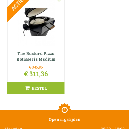
The Bastard Pizza
Rotisserie Medium
€
345
,
95
€
311
,
36
BESTEL
Openingstijden
Maandag
08:30 - 18:00