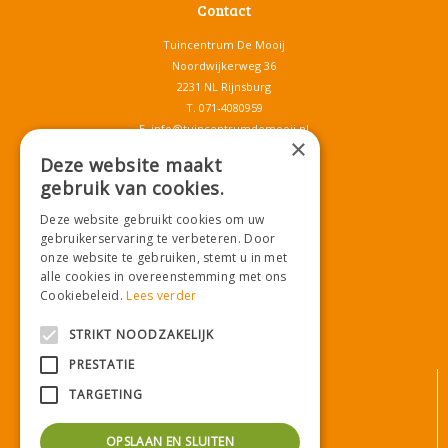
Contact
Tuincentrum De Mooij
Noordwijkerweg 36
2231 NL Rijnsburg
T.
071-4080959
E.
info@tuincentrumdemooij.nl
×
Deze website maakt
gebruik van cookies.
Download onze App!
Deze website gebruikt cookies om uw
gebruikerservaring te verbeteren. Door
onze website te gebruiken, stemt u in met
alle cookies in overeenstemming met ons
Cookiebeleid.
Lees verder
STRIKT NOODZAKELIJK
PRESTATIE
© Tuincentrum De Mooij
TARGETING
Algemene voorwaarden
Privacy statement
OPSLAAN EN SLUITEN