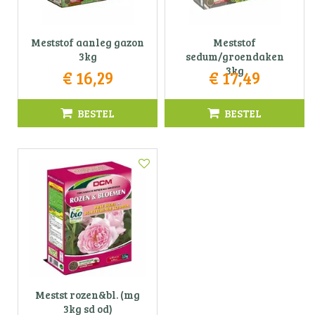
Meststof aanleg gazon
Meststof
3kg
sedum/groendaken
3kg
€
16
,
29
€
17
,
49
BESTEL
BESTEL
Mestst rozen&bl. (mg
3kg sd od)