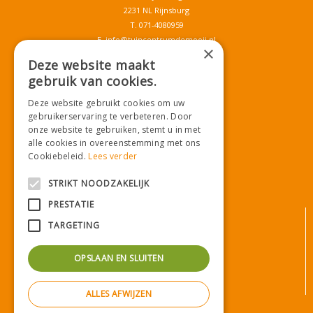
2231 NL Rijnsburg
T.
071-4080959
E.
info@tuincentrumdemooij.nl
×
Deze website maakt
gebruik van cookies.
Download onze App!
Deze website gebruikt cookies om uw
gebruikerservaring te verbeteren. Door
onze website te gebruiken, stemt u in met
alle cookies in overeenstemming met ons
Cookiebeleid.
Lees verder
STRIKT NOODZAKELIJK
PRESTATIE
© Tuincentrum De Mooij
TARGETING
Algemene voorwaarden
Privacy statement
OPSLAAN EN SLUITEN
Bezorginformatie
Betaalinformatie
ALLES AFWIJZEN
Privacy policy