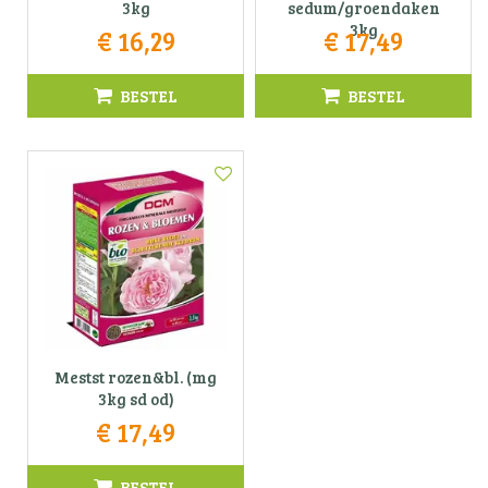
3kg
sedum/groendaken
3kg
€
16
,
29
€
17
,
49
BESTEL
BESTEL
Mestst rozen&bl. (mg
3kg sd od)
€
17
,
49
BESTEL