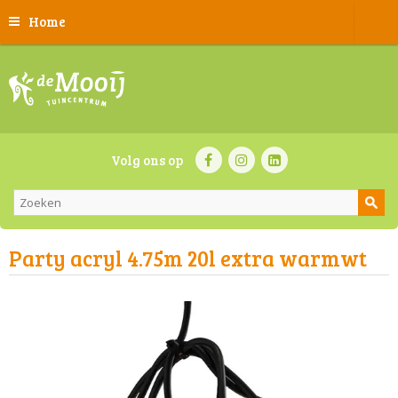
Home
Volg ons op
Party acryl 4.75m 20l extra warmwt