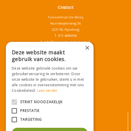
Contact
Tuincentrum De Mooij
Noordwijkerweg 36
2231 NL Rijnsburg
T.
071-4080959
E.
info@tuincentrumdemooij.nl
×
Deze website maakt
gebruik van cookies.
Download onze App!
Deze website gebruikt cookies om uw
gebruikerservaring te verbeteren. Door
onze website te gebruiken, stemt u in met
alle cookies in overeenstemming met ons
Cookiebeleid.
Lees verder
STRIKT NOODZAKELIJK
PRESTATIE
© Tuincentrum De Mooij
TARGETING
Algemene voorwaarden
Privacy statement