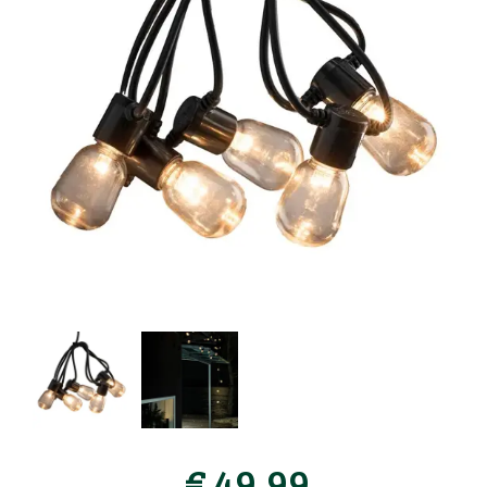
€
49
,
99