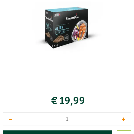
€
19
,
99