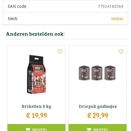
EAN code
77924180569
Merk
Weber
Anderen bestelden ook:
Briketten 8 kg
Driepak gasbusjes
€
19
,
99
€
29
,
99
BESTEL
BESTEL