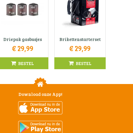
Driepak gasbusjes
Brikettenstarterset
€
29
,
99
€
29
,
99
BESTEL
BESTEL
Download onze App!