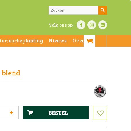
Volg ons op
nterieurbeplanting
Nieuws
Over ons
a blend