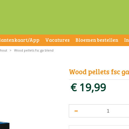
lantenkaart/App
Vacatures
Bloemen bestellen
I
khout
>
Wood pellets fsc ga blend
Wood pellets fsc g
€
19
,
99