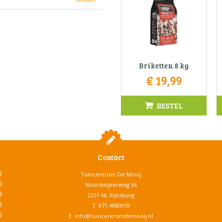
Briketten 8 kg
€
19
,
99
BESTEL
Contact
0
Tuincentrum De Mooij
0
Noordwijkerweg 36
0
2231 NL Rijnsburg
0
T.
071-4080959
0
E.
info@tuincentrumdemooij.nl