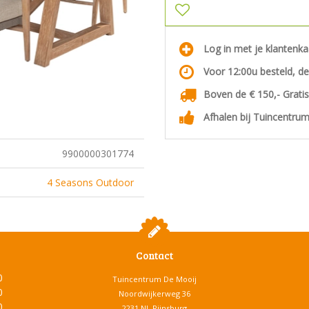
Log in met je klantenk
Voor 12:00u besteld, d
Boven de € 150,- Grati
Afhalen bij Tuincentrum
9900000301774
4 Seasons Outdoor
Contact
0
Tuincentrum De Mooij
0
Noordwijkerweg 36
0
2231 NL Rijnsburg