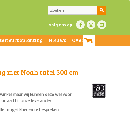
Volg ons op
nterieurbeplanting
Nieuws
Over ons
ng met Noah tafel 300 cm
e winkel maar wij kunnen deze wel voor
oorraad bij onze leverancier.
le mogelijkheden te bespreken.