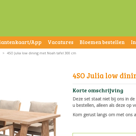
lantenkaart/App
Vacatures
Bloemen bestellen
I
>
4SO Julia low dining met Noah tafel 300 cm
4SO Julia low dini
Korte omschrijving
Deze set staat niet bij ons in d
u bestellen, alleen als deze op v
Kom gerust langs om met ons al