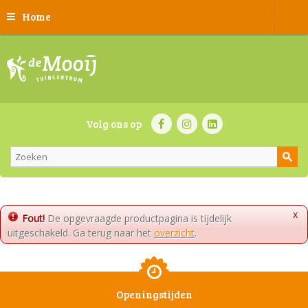
Home
Volg ons op
x
Fout!
De opgevraagde productpagina is tijdelijk
uitgeschakeld. Ga terug naar het
overzicht
.
Openingstijden